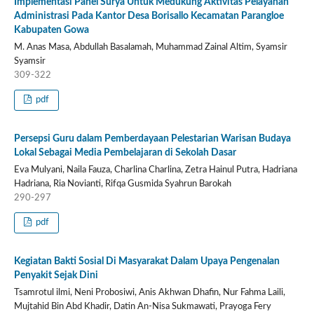
Implementasi Panel Surya Untuk Medukung Aktivitas Pelayanan
Administrasi Pada Kantor Desa Borisallo Kecamatan Parangloe
Kabupaten Gowa
M. Anas Masa, Abdullah Basalamah, Muhammad Zainal Altim, Syamsir
Syamsir
309-322
pdf
Persepsi Guru dalam Pemberdayaan Pelestarian Warisan Budaya
Lokal Sebagai Media Pembelajaran di Sekolah Dasar
Eva Mulyani, Naila Fauza, Charlina Charlina, Zetra Hainul Putra, Hadriana
Hadriana, Ria Novianti, Rifqa Gusmida Syahrun Barokah
290-297
pdf
Kegiatan Bakti Sosial Di Masyarakat Dalam Upaya Pengenalan
Penyakit Sejak Dini
Tsamrotul ilmi, Neni Probosiwi, Anis Akhwan Dhafin, Nur Fahma Laili,
Mujtahid Bin Abd Khadir, Datin An-Nisa Sukmawati, Prayoga Fery