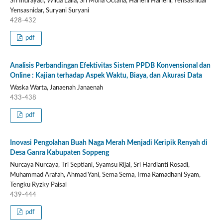
Sri Indrayati, Wilda Laila, Sri Mona Octafia, Harleni Harleni, Yensasnidar
Yensasnidar, Suryani Suryani
428-432
pdf
Analisis Perbandingan Efektivitas Sistem PPDB Konvensional dan
Online : Kajian terhadap Aspek Waktu, Biaya, dan Akurasi Data
Waska Warta, Janaenah Janaenah
433-438
pdf
Inovasi Pengolahan Buah Naga Merah Menjadi Keripik Renyah di
Desa Ganra Kabupaten Soppeng
Nurcaya Nurcaya, Tri Septiani, Syamsu Rijal, Sri Hardianti Rosadi,
Muhammad Arafah, Ahmad Yani, Sema Sema, Irma Ramadhani Syam,
Tengku Ryzky Paisal
439-444
pdf