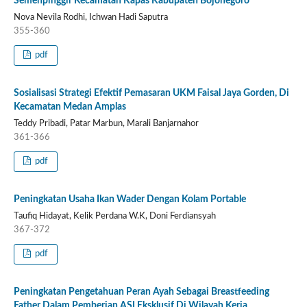
Semenpinggir Kecamatan Kapas Kabupaten Bojonegoro
Nova Nevila Rodhi, Ichwan Hadi Saputra
355-360
pdf
Sosialisasi Strategi Efektif Pemasaran UKM Faisal Jaya Gorden, Di
Kecamatan Medan Amplas
Teddy Pribadi, Patar Marbun, Marali Banjarnahor
361-366
pdf
Peningkatan Usaha Ikan Wader Dengan Kolam Portable
Taufiq Hidayat, Kelik Perdana W.K, Doni Ferdiansyah
367-372
pdf
Peningkatan Pengetahuan Peran Ayah Sebagai Breastfeeding
Father Dalam Pemberian ASI Eksklusif Di Wilayah Kerja