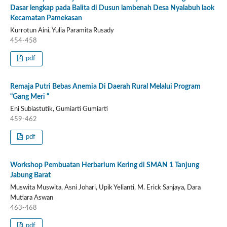
Dasar lengkap pada Balita di Dusun lambenah Desa Nyalabuh laok
Kecamatan Pamekasan
Kurrotun Aini, Yulia Paramita Rusady
454-458
pdf
Remaja Putri Bebas Anemia Di Daerah Rural Melalui Program
“Gang Meri “
Eni Subiastutik, Gumiarti Gumiarti
459-462
pdf
Workshop Pembuatan Herbarium Kering di SMAN 1 Tanjung
Jabung Barat
Muswita Muswita, Asni Johari, Upik Yelianti, M. Erick Sanjaya, Dara
Mutiara Aswan
463-468
pdf