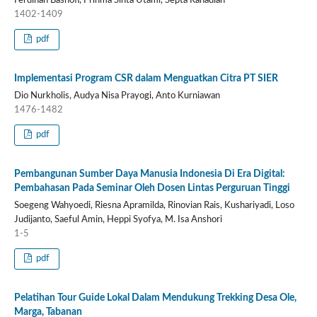
Ferdinan Bashofi, Prihma Sinta Utami, Septa Rahadian
1402-1409
pdf
Implementasi Program CSR dalam Menguatkan Citra PT SIER
Dio Nurkholis, Audya Nisa Prayogi, Anto Kurniawan
1476-1482
pdf
Pembangunan Sumber Daya Manusia Indonesia Di Era Digital:
Pembahasan Pada Seminar Oleh Dosen Lintas Perguruan Tinggi
Soegeng Wahyoedi, Riesna Apramilda, Rinovian Rais, Kushariyadi, Loso
Judijanto, Saeful Amin, Heppi Syofya, M. Isa Anshori
1-5
pdf
Pelatihan Tour Guide Lokal Dalam Mendukung Trekking Desa Ole,
Marga, Tabanan