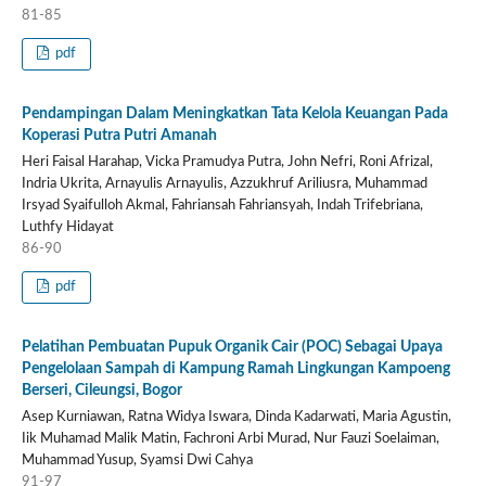
81-85
pdf
Pendampingan Dalam Meningkatkan Tata Kelola Keuangan Pada
Koperasi Putra Putri Amanah
Heri Faisal Harahap, Vicka Pramudya Putra, John Nefri, Roni Afrizal,
Indria Ukrita, Arnayulis Arnayulis, Azzukhruf Ariliusra, Muhammad
Irsyad Syaifulloh Akmal, Fahriansah Fahriansyah, Indah Trifebriana,
Luthfy Hidayat
86-90
pdf
Pelatihan Pembuatan Pupuk Organik Cair (POC) Sebagai Upaya
Pengelolaan Sampah di Kampung Ramah Lingkungan Kampoeng
Berseri, Cileungsi, Bogor
Asep Kurniawan, Ratna Widya Iswara, Dinda Kadarwati, Maria Agustin,
Iik Muhamad Malik Matin, Fachroni Arbi Murad, Nur Fauzi Soelaiman,
Muhammad Yusup, Syamsi Dwi Cahya
91-97